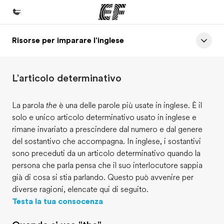
Risorse per imparare l'inglese
Homepage
Benvenuto alla EF
L'articolo determinativo
Programmi
Vedi la nostra offerta
La parola
the
è una delle parole più usate in inglese. È il
solo e unico articolo determinativo usato in inglese e
Uffici
rimane invariato a prescindere dal numero e dal genere
Trova l'ufficio più vicino
del sostantivo che accompagna. In inglese, i sostantivi
sono preceduti da un articolo determinativo quando la
Chi siamo
persona che parla pensa che il suo interlocutore sappia
La nostra organizzazione
già di cosa si stia parlando. Questo può avvenire per
diverse ragioni, elencate qui di seguito.
Carriera
Testa la tua consocenza
Lavora con noi