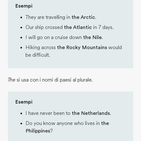
Esempi
They are travelling in
the Arctic
.
Our ship crossed
the Atlantic
in 7 days.
I will go on a cruise down
the Nile
.
Hiking across
the Rocky Mountains
would
be difficult.
The
si usa con i nomi di paesi al plurale.
Esempi
I have never been to
the Netherlands
.
Do you know anyone who lives in
the
Philippines
?