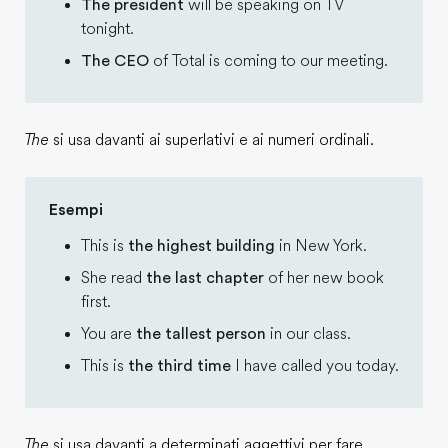
The president
will be speaking on TV
tonight.
The CEO
of Total is coming to our meeting.
The
si usa davanti ai superlativi e ai numeri ordinali.
Esempi
This is
the highest building
in New York.
She read
the last chapter
of her new book
first.
You are
the tallest person
in our class.
This is
the third time
I have called you today.
The
si usa davanti a determinati aggettivi per fare