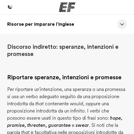
Risorse per imparare l'inglese
Homepage
Benvenuto alla EF
Discorso indiretto: speranze, intenzioni e
Programmi
promesse
Vedi la nostra offerta
Uffici
Riportare speranze, intenzioni e promesse
Trova l'ufficio più vicino
Per riportare un'intenzione, una speranza o una promessa
Chi siamo
si usa un verbo adeguato seguito da una proposizione
La nostra organizzazione
introdotta da
that
contenente
would
, oppure una
proposizione introdotta da un infinito. I verbi che
Carriera
possono essere usati in questo tipo di frasi sono:
hope,
Lavora con noi
promise, threaten, guarantee
e
swear
.
Si noti che la
parola
that
è facoltativa nelle proposizioni introdotte da