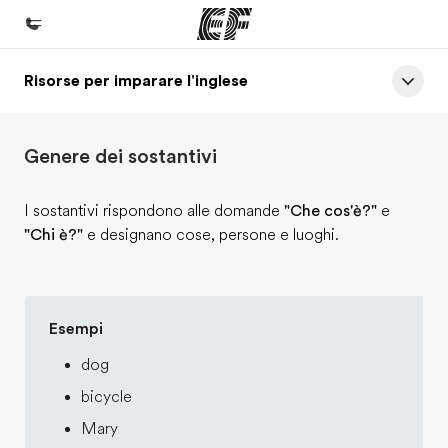
Risorse per imparare l'inglese
Homepage
Benvenuto alla EF
Genere dei sostantivi
Programmi
Vedi la nostra offerta
I sostantivi rispondono alle domande
"Che cos'è?"
e
"Chi è?"
e designano cose, persone e luoghi.
Uffici
Trova l'ufficio più vicino
Chi siamo
Esempi
La nostra organizzazione
dog
Carriera
bicycle
Lavora con noi
Mary