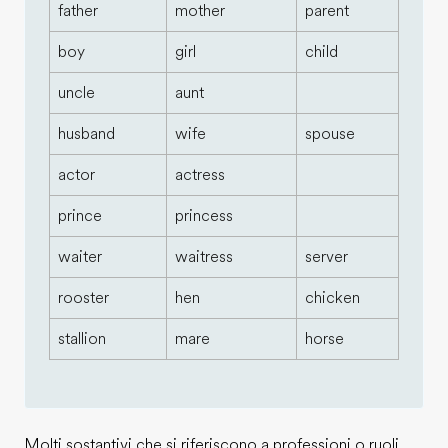
father
mother
parent
boy
girl
child
uncle
aunt
husband
wife
spouse
actor
actress
prince
princess
waiter
waitress
server
rooster
hen
chicken
stallion
mare
horse
Molti sostantivi che si riferiscono a professioni o ruoli