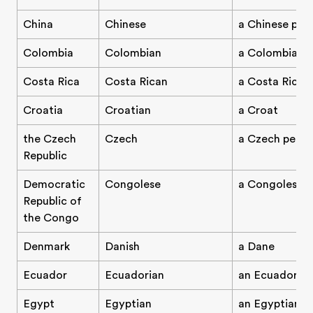
China
Chinese
a Chinese per
Colombia
Colombian
a Colombian
Costa Rica
Costa Rican
a Costa Rican
Croatia
Croatian
a Croat
the Czech
Czech
a Czech perso
Republic
Democratic
Congolese
a Congolese 
Republic of
the Congo
Denmark
Danish
a Dane
Ecuador
Ecuadorian
an Ecuadorian
Egypt
Egyptian
an Egyptian