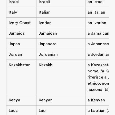
Israel
Israeli
an Israeli
Italy
Italian
an Italian
Ivory Coast
Ivorian
an Ivorian
Jamaica
Jamaican
a Jamaican
Japan
Japanese
a Japanese pe
Jordan
Jordanian
a Jordanian
Kazakhstan
Kazakh
a Kazakhstani
nome, "a Kazak
riferisce a un
etnico, non a 
nazionalità)
Kenya
Kenyan
a Kenyan
Laos
Lao
a Laotian (us