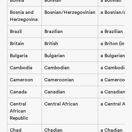
Bolivia
Bolivian
a Bolivian
Bosnia and
Bosnian/Herzegovinian
a Bosnian/a H
Herzegovina
Brazil
Brazilian
a Brazilian
Britain
British
a Briton (infor
Bulgaria
Bulgarian
a Bulgarian
Cambodia
Cambodian
a Cambodian
Cameroon
Cameroonian
a Cameroonia
Canada
Canadian
a Canadian
Central
Central African
a Central Afri
African
Republic
Chad
Chadian
a Chadian