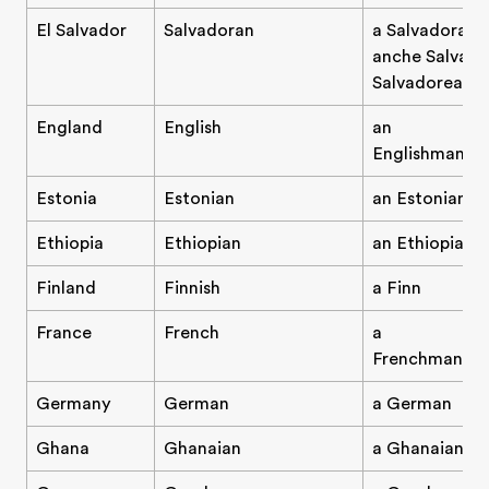
El Salvador
Salvadoran
a Salvadoran (
anche Salvado
Salvadorean)
England
English
an
Englishman/E
Estonia
Estonian
an Estonian
Ethiopia
Ethiopian
an Ethiopian
Finland
Finnish
a Finn
France
French
a
Frenchman/F
Germany
German
a German
Ghana
Ghanaian
a Ghanaian