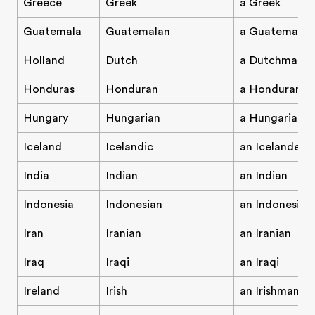
Greece
Greek
a Greek
Guatemala
Guatemalan
a Guatemalan
Holland
Dutch
a Dutchman/
Honduras
Honduran
a Honduran
Hungary
Hungarian
a Hungarian
Iceland
Icelandic
an Icelander
India
Indian
an Indian
Indonesia
Indonesian
an Indonesian
Iran
Iranian
an Iranian
Iraq
Iraqi
an Iraqi
Ireland
Irish
an Irishman/I