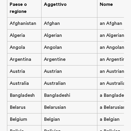
Paese o
Aggettivo
Nome
regione
Afghanistan
Afghan
an Afghan
Algeria
Algerian
an Algerian
Angola
Angolan
an Angolan
Argentina
Argentine
an Argentine
Austria
Austrian
an Austrian
Australia
Australian
an Australian
Bangladesh
Bangladeshi
a Bangladeshi
Belarus
Belarusian
a Belarusian
Belgium
Belgian
a Belgian