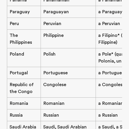
Panama
Panamanian
a Panamanian
Paraguay
Paraguayan
a Paraguayan
Peru
Peruvian
a Peruvian
The
Philippine
a Filipino* (qu
Philippines
Filippine)
Poland
Polish
a Pole* (qualc
Polonia, un po
Portugal
Portuguese
a Portuguese 
Republic of
Congolese
a Congolese p
the Congo
Romania
Romanian
a Romanian
Russia
Russian
a Russian
Saudi Arabia
Saudi, Saudi Arabian
a Saudi, a Sau