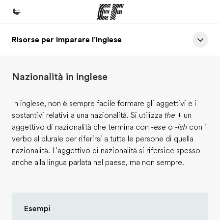
Risorse per imparare l'inglese
Homepage
Benvenuto alla EF
Nazionalità in inglese
Programmi
Vedi la nostra offerta
In inglese, non è sempre facile formare gli aggettivi e i
sostantivi relativi a una nazionalità. Si utilizza
the
+ un
Uffici
aggettivo di nazionalità che termina con
-ese
o
-ish
con il
Trova l'ufficio più vicino
verbo al plurale per riferirsi a tutte le persone di quella
nazionalità. L'aggettivo di nazionalità si rifersice spesso
Chi siamo
anche alla lingua parlata nel paese, ma non sempre.
La nostra organizzazione
Carriera
Lavora con noi
Esempi