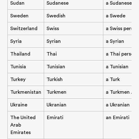
Sudan
Sudanese
a Sudanese pe
Sweden
Swedish
a Swede
Switzerland
Swiss
a Swiss person
Syria
Syrian
a Syrian
Thailand
Thai
a Thai person
Tunisia
Tunisian
a Tunisian
Turkey
Turkish
a Turk
Turkmenistan
Turkmen
a Turkmen / t
Ukraine
Ukranian
a Ukranian
The United
Emirati
an Emirati
Arab
Emirates