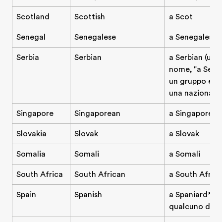
Scotland
Scottish
a Scot
Senegal
Senegalese
a Senegalese 
Serbia
Serbian
a Serbian (us
nome, "a Serb" 
un gruppo etn
una nazionalit
Singapore
Singaporean
a Singaporean
Slovakia
Slovak
a Slovak
Somalia
Somali
a Somali
South Africa
South African
a South Afric
Spain
Spanish
a Spaniard* (u
qualcuno dall