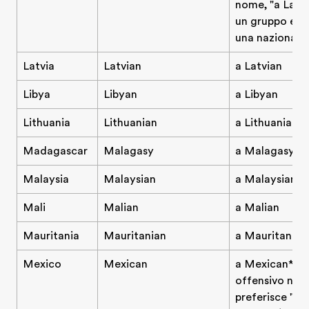
nome, "a Lao" s
un gruppo etn
una nazionalit
Latvia
Latvian
a Latvian
Libya
Libyan
a Libyan
Lithuania
Lithuanian
a Lithuanian
Madagascar
Malagasy
a Malagasy
Malaysia
Malaysian
a Malaysian
Mali
Malian
a Malian
Mauritania
Mauritanian
a Mauritanian
Mexico
Mexican
a Mexican* (p
offensivo negl
preferisce "s