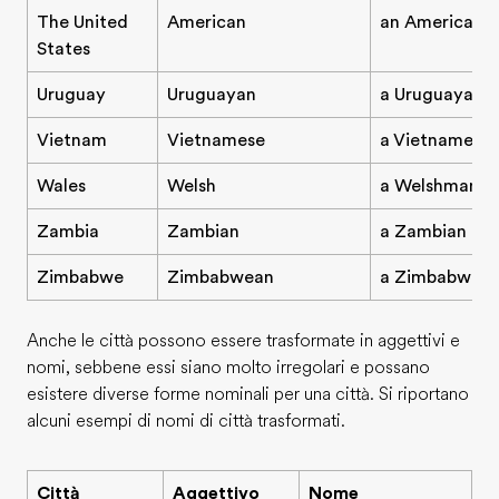
The United
American
an American
States
Uruguay
Uruguayan
a Uruguayan
Vietnam
Vietnamese
a Vietnamese 
Wales
Welsh
a Welshman/
Zambia
Zambian
a Zambian
Zimbabwe
Zimbabwean
a Zimbabwea
Anche le città possono essere trasformate in aggettivi e
nomi, sebbene essi siano molto irregolari e possano
esistere diverse forme nominali per una città. Si riportano
alcuni esempi di nomi di città trasformati.
Città
Aggettivo
Nome