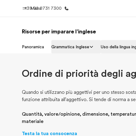
+39 02 8731 7300
Menu
Risorse per imparare l'inglese
Homepage
Progra
Panoramica
Grammatica Inglese
Uso della lingua in
Benvenuto alla EF
Vedi la nostr
Ordine di priorità degli a
Quando si utilizzano più aggettivi per uno stesso sostan
funzione attribuita all'aggettivo. Si tende di norma a 
Quantità, valore/opinione, dimensione, temperatura
materiale
Testa la tua consocenza