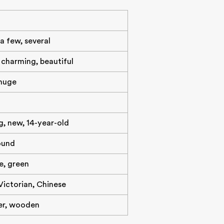
 a few, several
, charming, beautiful
, huge
g, new, 14-year-old
ound
le, green
Victorian, Chinese
ver, wooden