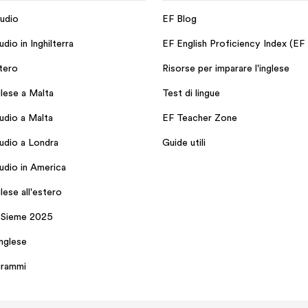
udio
EF Blog
dio in Inghilterra
EF English Proficiency Index (EF
stero
Risorse per imparare l'inglese
glese a Malta
Test di lingue
udio a Malta
EF Teacher Zone
udio a Londra
Guide utili
udio in America
glese all'estero
PSieme 2025
inglese
grammi