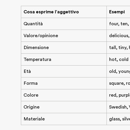
Cosa esprime l'aggettivo
Esempi
Quantità
four, ten,
Valore/opinione
delicious
Dimensione
tall, tiny
Temperatura
hot, cold
Età
old, youn
Forma
square, r
Colore
red, purp
Origine
Swedish, 
Materiale
glass, sil