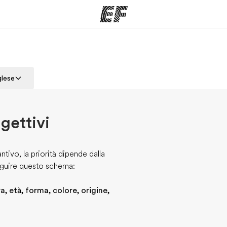
mmi
Uffici
Ch
glese
a offerta
Trova l'ufficio più vicino
La nostra
ggettivi
tivo, la priorità dipende dalla
seguire questo schema:
, età, forma, colore, origine,