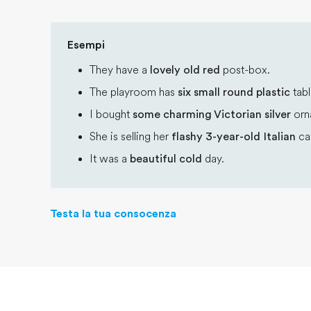
Esempi
They have a
lovely old red
post-box.
The playroom has
six small round plastic
tabl
I bought
some charming Victorian silver
orn
She is selling her
flashy 3-year-old Italian
ca
It was a
beautiful cold
day.
Testa la tua consocenza