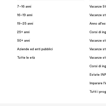
7–16 anni
Vacanze St
16–19 anni
Vacanze stu
19–25 anni
Anno all'e
25+ anni
Corsi di in
50+ anni
Vacanze st
Aziende ed enti pubblici
Vacanze st
Tutte le età
Vacanze st
Corsi di in
Estate IN
Imparare l'
Tutti i pro