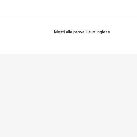
Metti alla prova il tuo inglese
i siamo
Carriera
 organizzazione
Lavora con noi