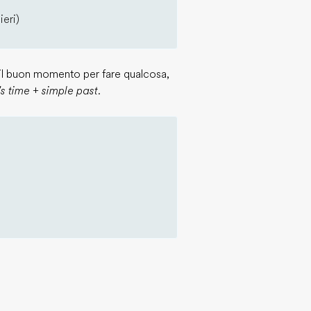
ieri)
 il buon momento per fare qualcosa,
t's time + simple past
.