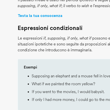
Il passato irreale è usato nei periodi ipotetici e segue
supposing, if only, what if
; il verbo
to wish
e l'espress
Testa la tua consocenza
Espressioni condizionali
Le espressioni
if, supposing, if only, what if
possono es
situazioni ipotetiche e sono seguite da proposizioni a
condizione che introducono è immaginaria.
Esempi
Supposing an elephant and a mouse fell in lov
What if we painted the room yellow?
If you went to the movies, I would babysit.
If only I had more money, I could go to the m