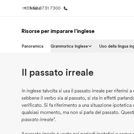
+39 02 8731 7300
Menu
Risorse per imparare l'inglese
Homepage
Progra
Panoramica
Grammatica Inglese
Uso della lingua in
Benvenuto alla EF
Vedi la nostr
Il passato irreale
In inglese talvolta si usa il passato irreale per riferirsi a
sebbene il verbo sia al passato, si sta in effetti parla
verificato. Si fa riferimento a una situazione ipotetica
qualsiasi momento, ma non si parla del passato. Quest
passato irreale
".