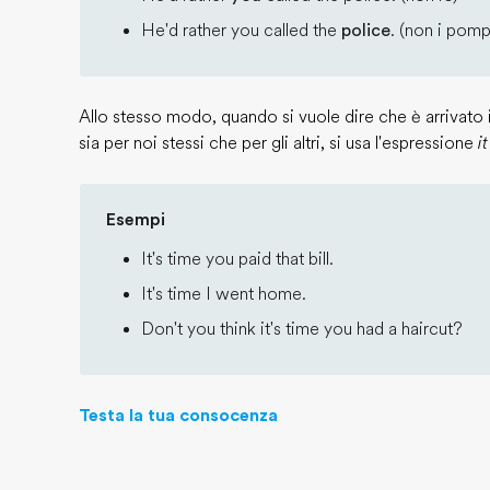
He'd rather you called the
police
. (non i pomp
Allo stesso modo, quando si vuole dire che è arrivato
sia per noi stessi che per gli altri, si usa l'espressione
i
Esempi
It's time you paid that bill.
It's time I went home.
Don't you think it's time you had a haircut?
Testa la tua consocenza