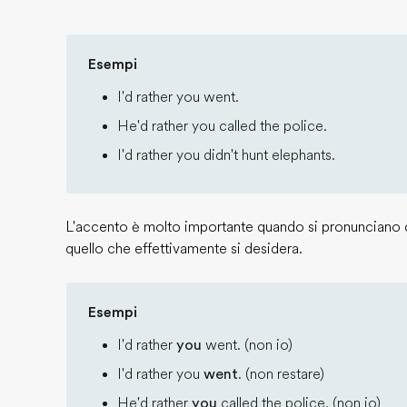
Esempi
I'd rather you went.
He'd rather you called the police.
I'd rather you didn't hunt elephants.
L'accento è molto importante quando si pronunciano 
quello che effettivamente si desidera.
Esempi
I'd rather
you
went. (non io)
I'd rather you
went
. (non restare)
He'd rather
you
called the police. (non io)