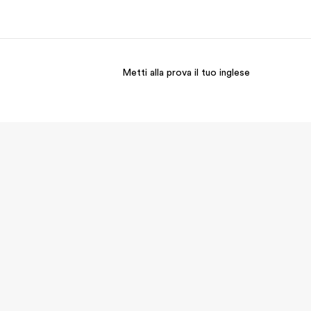
Metti alla prova il tuo inglese
i siamo
Carriera
 organizzazione
Lavora con noi