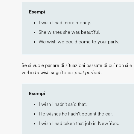
Esempi
I wish I had more money.
She wishes she was beautiful.
We wish we could come to your party.
Se si vuole parlare di situazioni passate di cui non si è c
verbo
to wish
seguito dal
past perfect
.
Esempi
I wish I hadn't said that.
He wishes he hadn't bought the car.
I wish I had taken that job in New York.