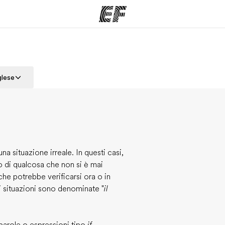
mmi
Uffici
Ch
glese
a offerta
Trova l'ufficio più vicino
La nostra
 una situazione irreale. In questi casi,
ndo di qualcosa che non si è mai
 che potrebbe verificarsi ora o in
i situazioni sono denominate "
il