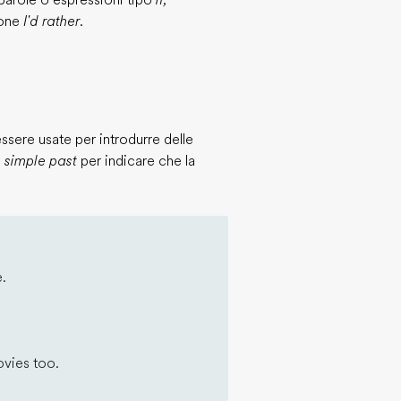
 parole o espressioni tipo
if,
ione
I'd rather
.
sere usate per introdurre delle
l
simple past
per indicare che la
e.
ovies too.