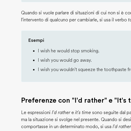
Quando si vuole parlare di situazioni di cui non si è co
l'intervento di qualcuno per cambiarle, si usa il verbo
t
Esempi
I wish he would stop smoking.
I wish you would go away.
I wish you wouldn't squeeze the toothpaste f
Preferenze con "I'd rather" e "It's 
Le espressioni
I'd rather
e
it's time
sono seguite dal pas
ma la situazione si svolge nel presente. Quando si des
comportasse in un determinato modo, si usa
I'd rathe