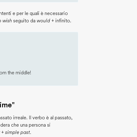
ntenti e per le quali è necessario
o wish
seguito da
would +
infinito.
rom the middle!
time"
sato irreale. Il verbo è al passato,
idera che una persona si
r + simple past
.