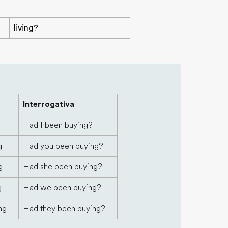
living?
Interrogativa
Had I been buying?
g
Had you been buying?
g
Had she been buying?
g
Had we been buying?
ng
Had they been buying?