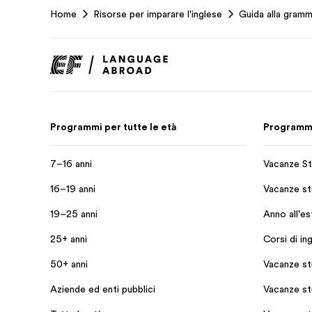
Home
Risorse per imparare l'inglese
Guida alla gramm
Footer
Programmi per tutte le età
Programmi 
7–16 anni
Vacanze St
16–19 anni
Vacanze stu
19–25 anni
Anno all'e
25+ anni
Corsi di in
50+ anni
Vacanze st
Aziende ed enti pubblici
Vacanze st