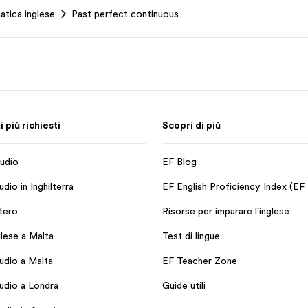
atica inglese
Past perfect continuous
più richiesti
Scopri di più
udio
EF Blog
dio in Inghilterra
EF English Proficiency Index (EF
stero
Risorse per imparare l'inglese
glese a Malta
Test di lingue
udio a Malta
EF Teacher Zone
udio a Londra
Guide utili