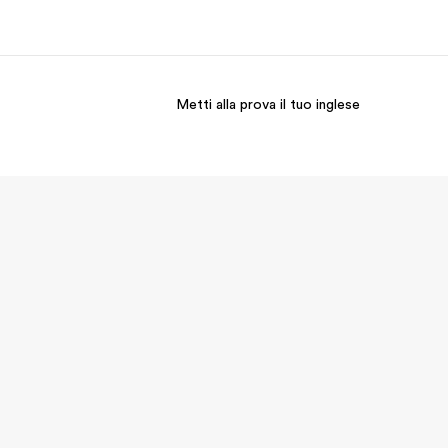
Metti alla prova il tuo inglese
i siamo
Carriera
 organizzazione
Lavora con noi