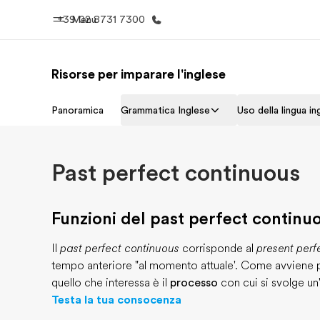
+39 02 8731 7300
Menu
Risorse per imparare l'inglese
Homepage
Progra
Panoramica
Grammatica Inglese
Uso della lingua in
Benvenuto alla EF
Vedi la nostr
Past perfect continuous
Funzioni del past perfect continu
Il
past perfect continuous
corrisponde al
present perf
tempo anteriore "al momento attuale'. Come avviene p
quello che interessa è il
processo
con cui si svolge un
Testa la tua consocenza