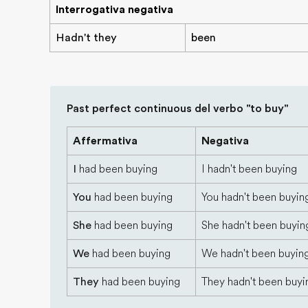
Interrogativa negativa
Hadn't they
been
Past perfect continuous del verbo "to buy"
Affermativa
Negativa
I
had been buying
I hadn't been buying
You
had been buying
You hadn't been buyin
She
had been buying
She hadn't been buyin
We
had been buying
We hadn't been buyin
They
had been buying
They hadn't been buyi