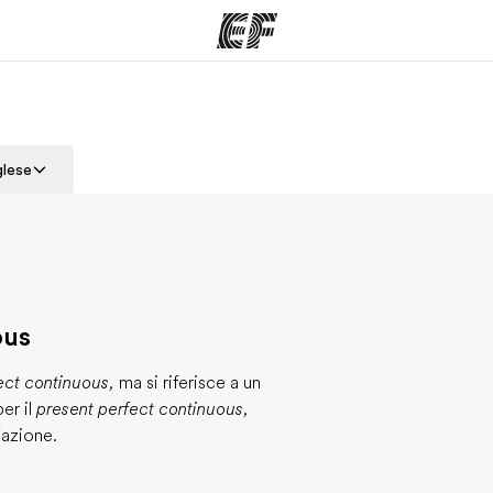
mmi
Uffici
Ch
glese
a offerta
Trova l'ufficio più vicino
La nostra
ous
ect continuous,
ma si riferisce a un
er il
present perfect continuous,
'azione.