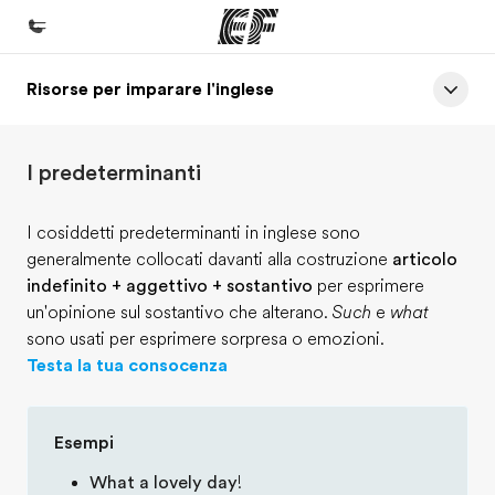
Risorse per imparare l'inglese
Homepage
Benvenuto alla EF
I predeterminanti
Programmi
Vedi la nostra offerta
I cosiddetti predeterminanti in inglese sono
generalmente collocati davanti alla costruzione
articolo
Uffici
indefinito + aggettivo + sostantivo
per esprimere
Trova l'ufficio più vicino
un'opinione sul sostantivo che alterano.
Such
e
what
sono usati per esprimere sorpresa o emozioni.
Chi siamo
Testa la tua consocenza
La nostra organizzazione
Carriera
Esempi
Lavora con noi
What a lovely day
!