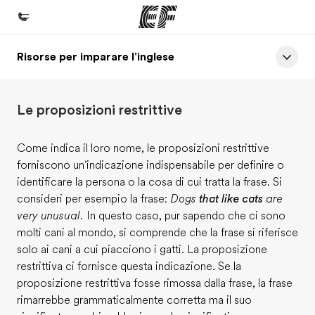
Risorse per imparare l'inglese
Homepage
Benvenuto alla EF
Le proposizioni restrittive
Programmi
Vedi la nostra offerta
Come indica il loro nome, le proposizioni restrittive
forniscono un’indicazione indispensabile per definire o
Uffici
identificare la persona o la cosa di cui tratta la frase. Si
Trova l'ufficio più vicino
consideri per esempio la frase:
Dogs
that like cats
are
very unusual.
In questo caso, pur sapendo che ci sono
Chi siamo
molti cani al mondo, si comprende che la frase si riferisce
La nostra organizzazione
solo ai cani a cui piacciono i gatti. La proposizione
restrittiva ci fornisce questa indicazione. Se la
Carriera
proposizione restrittiva fosse rimossa dalla frase, la frase
Lavora con noi
rimarrebbe grammaticalmente corretta ma il suo