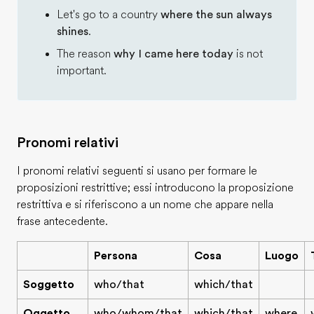
Let's go to a country
where the sun always
shines
.
The reason
why I came here today
is not
important.
Pronomi relativi
I pronomi relativi seguenti si usano per formare le
proposizioni restrittive; essi introducono la proposizione
restrittiva e si riferiscono a un nome che appare nella
frase antecedente.
Persona
Cosa
Luogo
Soggetto
who/that
which/that
Oggetto
who/whom/that
which/that
where