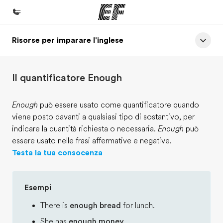
Risorse per imparare l'inglese
Homepage
Benvenuto alla EF
Il quantificatore Enough
Programmi
Vedi la nostra offerta
Enough
può essere usato come quantificatore quando
viene posto davanti a qualsiasi tipo di sostantivo, per
Uffici
indicare la quantità richiesta o necessaria.
Enough
può
Trova l'ufficio più vicino
essere usato nelle frasi affermative e negative.
Testa la tua consocenza
Chi siamo
La nostra organizzazione
Esempi
Carriera
There is
enough bread
for lunch.
Lavora con noi
She has
enough money
.