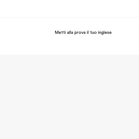
Metti alla prova il tuo inglese
i siamo
Carriera
 organizzazione
Lavora con noi