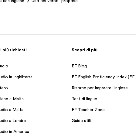
atica inglese
Uso del verbo "propose"
più richiesti
Scopri di più
udio
EF Blog
dio in Inghilterra
EF English Proficiency Index (EF
stero
Risorse per imparare l'inglese
glese a Malta
Test di lingue
udio a Malta
EF Teacher Zone
udio a Londra
Guide utili
udio in America