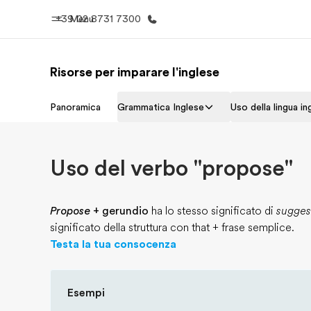
+39 02 8731 7300
Menu
Risorse per imparare l'inglese
Homepage
Progra
Panoramica
Grammatica Inglese
Uso della lingua in
Benvenuto alla EF
Vedi la nostr
Uso del verbo "propose"
Propose
+ gerundio
ha lo stesso significato di
sugges
significato della struttura con that + frase semplice.
Testa la tua consocenza
Esempi