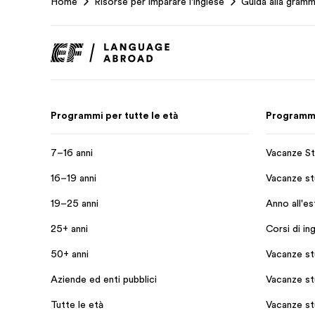
Home
Risorse per imparare l'inglese
Guida alla gramm
Footer
Programmi per tutte le età
Programmi 
7–16 anni
Vacanze St
16–19 anni
Vacanze stu
19–25 anni
Anno all'e
25+ anni
Corsi di in
50+ anni
Vacanze st
Aziende ed enti pubblici
Vacanze st
Tutte le età
Vacanze st