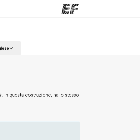
mmi
Uffici
Ch
glese
a offerta
Trova l'ufficio più vicino
La nostra
t
. In questa costruzione, ha lo stesso