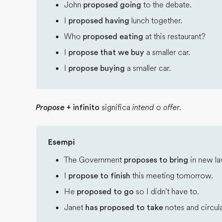
John
proposed going
to the debate.
I
proposed having
lunch together.
Who
proposed eating
at this restaurant?
I
propose that we buy
a smaller car.
I
propose buying
a smaller car.
Propose
+ infinito
significa
intend
o
offer
.
Esempi
The Government
proposes to bring
in new la
I
propose to finish
this meeting tomorrow.
He
proposed to go
so I didn't have to.
Janet
has proposed to take
notes and circul