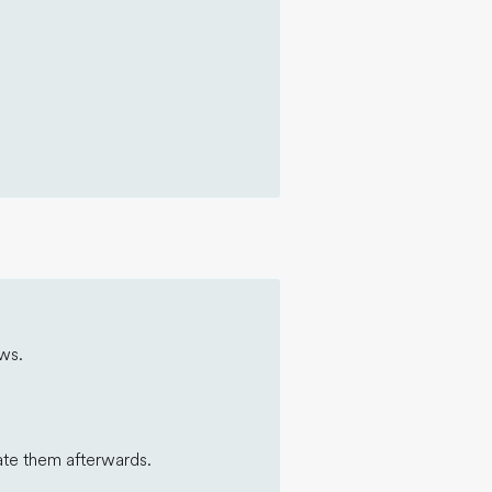
ws.
ate them afterwards.