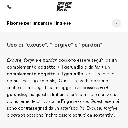
Risorse per imparare l'inglese
Homepage
Benvenuto alla EF
Uso di "excuse", "forgive" e "pardon"
Programmi
Vedi la nostra offerta
Excuse, forgive
e
pardon
possono essere seguiti da
un
complemento oggetto + il gerundio
o da
for
+ un
Uffici
complemento oggetto + il gerundio
(strutture molto
Trova l'ufficio più vicino
comuni nell'inglese orale). Questi tre verbi possono
anche essere seguiti da un
aggettivo possessivo +
Chi siamo
gerundio
, ma questa struttura è più formale e non viene
La nostra organizzazione
comunemente utilizzata nell'inglese orale. Questi esempi
sono contrassegnati da un asterisco (*).
Excuse, forgive
Carriera
e
pardon
possono inoltre essere seguiti da
sostantivi
.
Lavora con noi