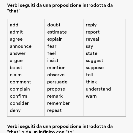
Verbi seguiti da una proposizione introdotta da
"that"
add
doubt
reply
admit
estimate
report
agree
explain
reveal
announce
fear
say
answer
feel
state
argue
insist
suggest
boast
mention
suppose
claim
observe
tell
comment
persuade
think
complain
propose
understand
confirm
remark
warn
consider
remember
deny
repeat
Verbi seguiti da una proposizione introdotta da
"that" o da un infinito con "to"