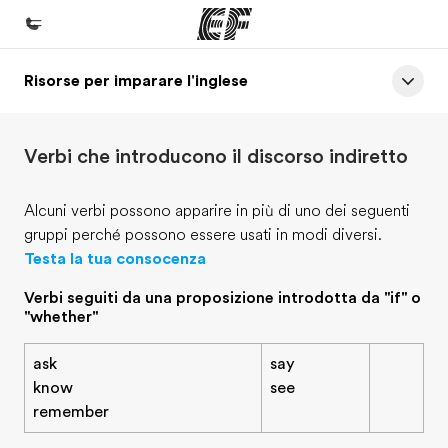
Risorse per imparare l'inglese
Homepage
Benvenuto alla EF
Verbi che introducono il discorso indiretto
Programmi
Vedi la nostra offerta
Alcuni verbi possono apparire in più di uno dei seguenti
gruppi perché possono essere usati in modi diversi.
Uffici
Testa la tua consocenza
Trova l'ufficio più vicino
Verbi seguiti da una proposizione introdotta da "if" o
Chi siamo
"whether"
La nostra organizzazione
ask
say
Carriera
know
see
remember
Lavora con noi