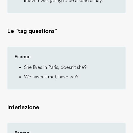
knew it was going to be a special day.
Le "tag questions"
Esempi
She lives in Paris, doesn't she?
We haven't met, have we?
Interiezione