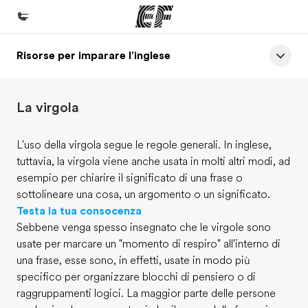
Risorse per imparare l'inglese
Homepage
Benvenuto alla EF
La virgola
Programmi
Vedi la nostra offerta
L'uso della virgola segue le regole generali. In inglese,
tuttavia, la virgola viene anche usata in molti altri modi, ad
Uffici
esempio per chiarire il significato di una frase o
Trova l'ufficio più vicino
sottolineare una cosa, un argomento o un significato.
Testa la tua consocenza
Chi siamo
Sebbene venga spesso insegnato che le virgole sono
La nostra organizzazione
usate per marcare un "momento di respiro" all'interno di
una frase, esse sono, in effetti, usate in modo più
Carriera
specifico per organizzare blocchi di pensiero o di
Lavora con noi
raggruppamenti logici. La maggior parte delle persone