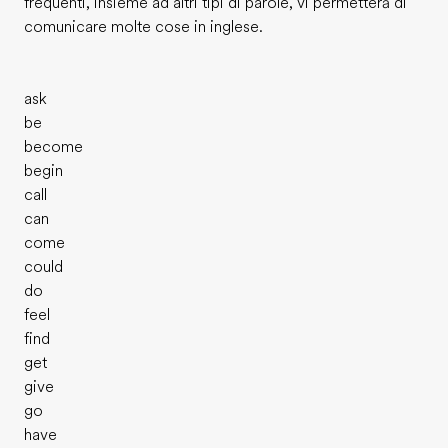
frequenti, insieme ad altri tipi di parole, vi permetterà di
comunicare molte cose in inglese.
ask
be
become
begin
call
can
come
could
do
feel
find
get
give
go
have