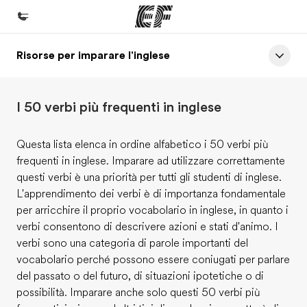
Risorse per imparare l'inglese
Homepage
Benvenuto alla EF
I 50 verbi più frequenti in inglese
Programmi
Vedi la nostra offerta
Questa lista elenca in ordine alfabetico i 50 verbi più
frequenti in inglese. Imparare ad utilizzare correttamente
Uffici
questi verbi è una priorità per tutti gli studenti di inglese.
Trova l'ufficio più vicino
L'apprendimento dei verbi è di importanza fondamentale
per arricchire il proprio vocabolario in inglese, in quanto i
Chi siamo
verbi consentono di descrivere azioni e stati d'animo. I
La nostra organizzazione
verbi sono una categoria di parole importanti del
vocabolario perché possono essere coniugati per parlare
Carriera
del passato o del futuro, di situazioni ipotetiche o di
Lavora con noi
possibilità. Imparare anche solo questi 50 verbi più