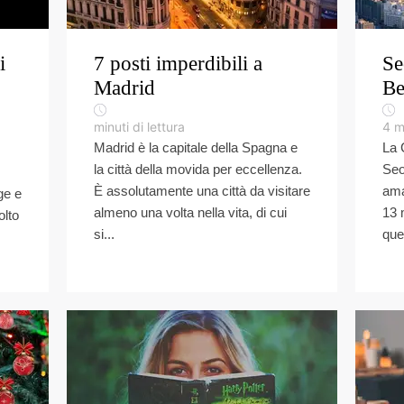
i
7 posti imperdibili a
Se
Madrid
Be
minuti di lettura
4
m
Madrid è la capitale della Spagna e
La 
la città della movida per eccellenza.
Seo
È assolutamente una città da visitare
ama
ge e
almeno una volta nella vita, di cui
13 m
olto
si...
ques