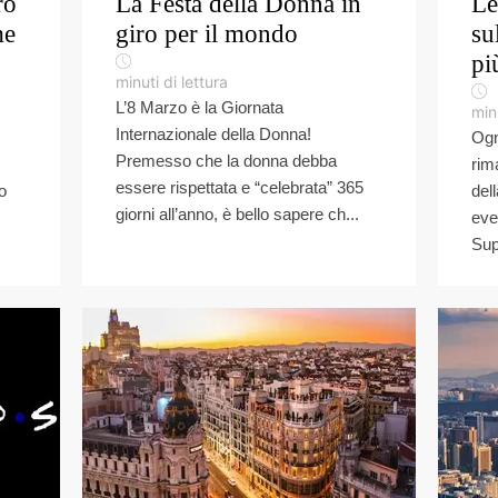
ro
La Festa della Donna in
Le
me
giro per il mondo
su
pi
minuti di lettura
L’8 Marzo è la Giornata
minu
Internazionale della Donna!
Ogn
Premesso che la donna debba
rim
essere rispettata e “celebrata” 365
o
del
giorni all’anno, è bello sapere ch...
eve
Sup