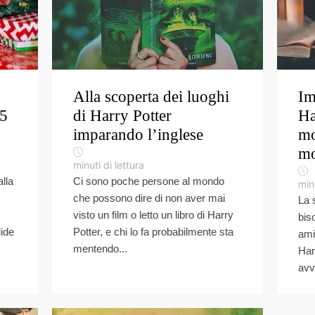
Alla scoperta dei luoghi
Im
25
di Harry Potter
Ha
imparando l’inglese
mo
mo
minuti di lettura
lla
Ci sono poche persone al mondo
minu
che possono dire di non aver mai
La 
visto un film o letto un libro di Harry
bis
dide
Potter, e chi lo fa probabilmente sta
ami
mentendo...
Har
avv