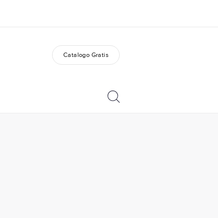
Catalogo Gratis
i siamo
Carriera
 organizzazione
Lavora con noi