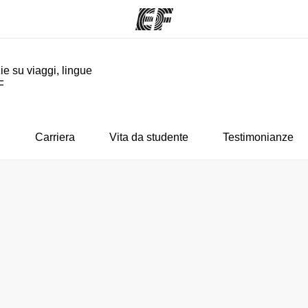
ie su viaggi, lingue
F
mmi
Uffici
Ch
a offerta
Trova l'ufficio più vicino
La nostra
i
Carriera
Vita da studente
Testimonianze