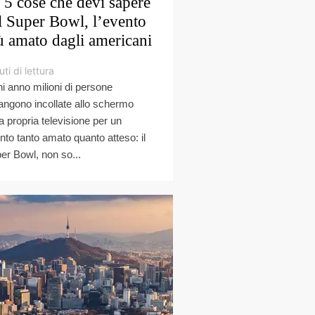
 5 cose che devi sapere
l Super Bowl, l’evento
ù amato dagli americani
ti di lettura
i anno milioni di persone
angono incollate allo schermo
la propria televisione per un
nto tanto amato quanto atteso: il
er Bowl, non so...