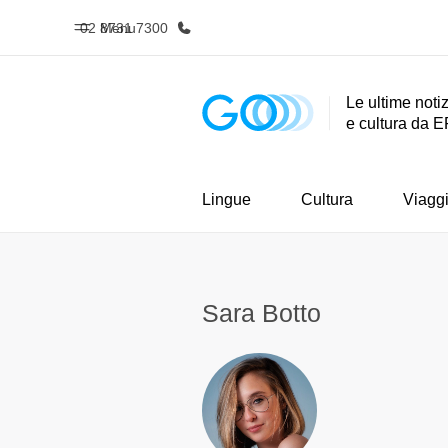
02 8731 7300
Menu
Le ultime notiz
e cultura da E
Homepage
Progra
Benvenuto alla EF
Vedi la nostr
Lingue
Cultura
Viagg
Sara Botto