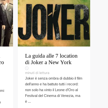
n
La guida alle 7 location
ro
di Joker a New York
minuti di lettura
Joker è senza ombra di dubbio il film
dell’anno e ha battuto tutti i record:
non solo ha vinto il Leone d’Oro al
imi
Festival del Cinema di Venezia, ma
è ...
n