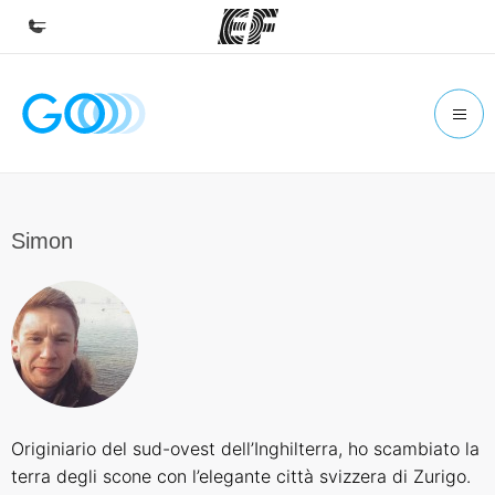
Homepage
Benvenuto alla EF
Programmi
Vedi la nostra offerta
Simon
Uffici
Trova l'ufficio più vicino
Chi siamo
La nostra organizzazione
Carriera
Originiario del sud-ovest dell’Inghilterra, ho scambiato la
Lavora con noi
terra degli scone con l’elegante città svizzera di Zurigo.