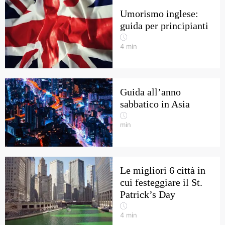
Umorismo inglese:
guida per principianti
4
min
Guida all’anno
sabbatico in Asia
min
Le migliori 6 città in
cui festeggiare il St.
Patrick’s Day
4
min