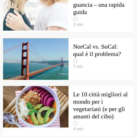
guancia – una rapida
guida
3
min
NorCal vs. SoCal:
qual è il problema?
7
min
Le 10 città migliori al
mondo per i
vegetariani (e per gli
amanti del cibo)
4
min