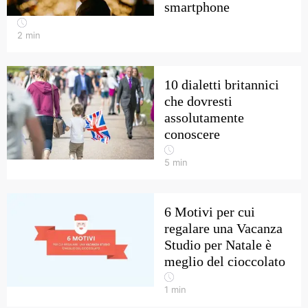
smartphone
2
min
10 dialetti britannici
che dovresti
assolutamente
conoscere
5
min
6 Motivi per cui
regalare una Vacanza
Studio per Natale è
meglio del cioccolato
1
min