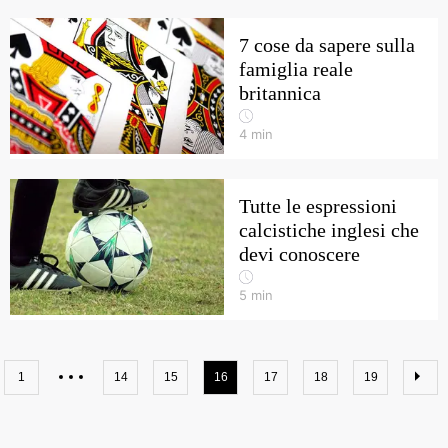
7 cose da sapere sulla
famiglia reale
britannica
4
min
Tutte le espressioni
calcistiche inglesi che
devi conoscere
5
min
1
14
15
16
17
18
19