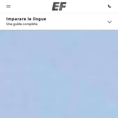
Imparare le lingue
Una guida completa
Homepage
Programmi
Uffici
Chi siamo
Carriera
Benvenuto alla
Vedi la nostra
Trova
La nostra
Lavora con
EF
offerta
l'ufficio
organizzazione
noi
più
vicino