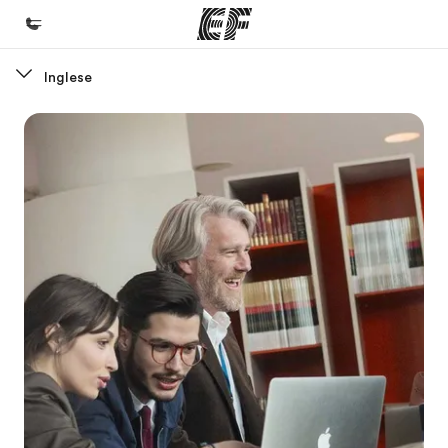
Inglese
Homepage
Benvenuto alla EF
Programmi
Vedi la nostra offerta
Uffici
Trova l'ufficio più vicino
Chi siamo
La nostra organizzazione
Carriera
Lavora con noi