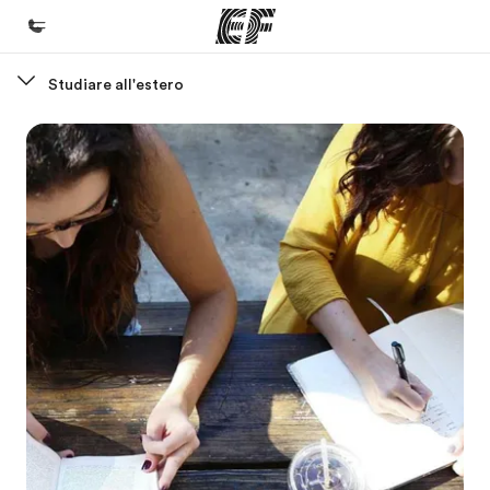
Studiare all'estero
Homepage
Benvenuto alla EF
Programmi
Vedi la nostra offerta
Uffici
Trova l'ufficio più vicino
Chi siamo
La nostra organizzazione
Carriera
Lavora con noi