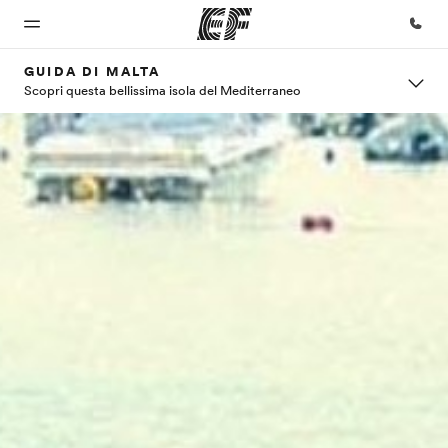
GUIDA DI MALTA
Scopri questa bellissima isola del Mediterraneo
Homepage
Programmi
Uffici
Chi siamo
Carriera
Benvenuto alla
Vedi la nostra
Trova
La nostra
Lavora con
EF
offerta
l'ufficio
organizzazione
noi
più
vicino