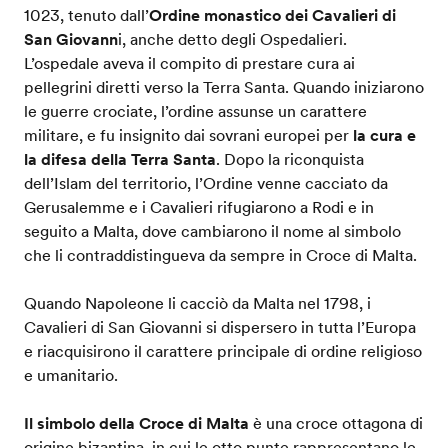
1023, tenuto dall’
Ordine monastico dei Cavalieri di
San Giovann
i, anche detto degli Ospedalieri.
L’ospedale aveva il compito di prestare cura ai
pellegrini diretti verso la Terra Santa. Quando iniziarono
le guerre crociate, l’ordine assunse un carattere
militare, e fu insignito dai sovrani europei per
la cura e
la difesa della Terra Santa
. Dopo la riconquista
dell’Islam del territorio, l’Ordine venne cacciato da
Gerusalemme e i Cavalieri rifugiarono a Rodi e in
seguito a Malta, dove cambiarono il nome al simbolo
che li contraddistingueva da sempre in Croce di Malta.
Quando Napoleone li cacciò da Malta nel 1798, i
Cavalieri di San Giovanni si dispersero in tutta l’Europa
e riacquisirono il carattere principale di ordine religioso
e umanitario.
Il simbolo della Croce di Malta
è una croce ottagona di
origine bizantina, in cui le otto punte rappresentano le