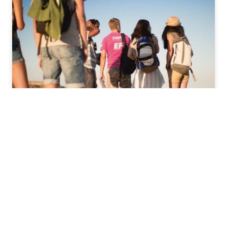
Catalogo gratis
Con EF puoi per visitare Malta e al tempo stesso
imparare l’inglese! Scopri tutti i programmi più richiesti
come le
Vacanze studio a Malta
e i
Corsi di inglese a
Malta
I programmi sono personalizzati per ogni tipo di
studente. Scopri come funzionano: