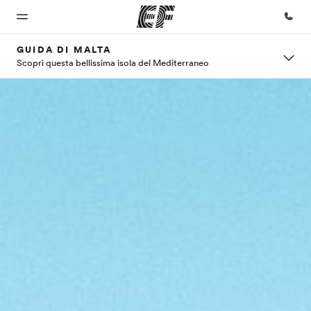
GUIDA DI MALTA
Scopri questa bellissima isola del Mediterraneo
Homepage
Programmi
Uffici
Chi siamo
Carriera
Benvenuto alla
Vedi la nostra
Trova
La nostra
Lavora con
EF
offerta
l'ufficio
organizzazione
noi
più
vicino