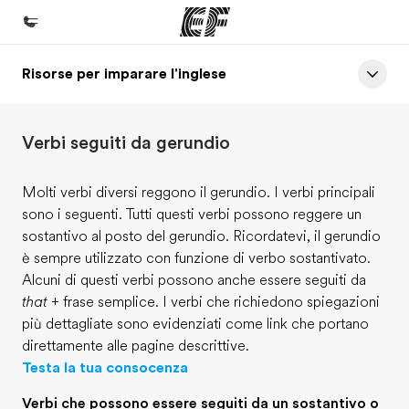
Risorse per imparare l'inglese
Homepage
Benvenuto alla EF
Verbi seguiti da gerundio
Programmi
Vedi la nostra offerta
Molti verbi diversi reggono il gerundio. I verbi principali
sono i seguenti. Tutti questi verbi possono reggere un
Uffici
sostantivo al posto del gerundio. Ricordatevi, il gerundio
Trova l'ufficio più vicino
è sempre utilizzato con funzione di verbo sostantivato.
Alcuni di questi verbi possono anche essere seguiti da
Chi siamo
that
+ frase semplice. I verbi che richiedono spiegazioni
La nostra organizzazione
più dettagliate sono evidenziati come link che portano
direttamente alle pagine descrittive.
Carriera
Testa la tua consocenza
Lavora con noi
Verbi che possono essere seguiti da un sostantivo o