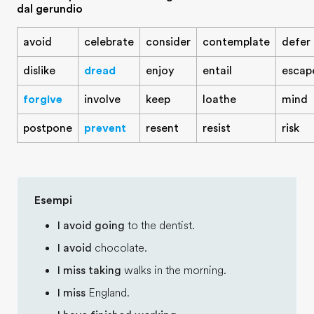
dal gerundio
avoid
celebrate
consider
contemplate
defer
dislike
dread
enjoy
entail
escap
forgive
involve
keep
loathe
mind
postpone
prevent
resent
resist
risk
Esempi
I avoid going
to the dentist.
I avoid
chocolate.
I miss taking
walks in the morning.
I miss
England.