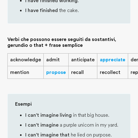
I have finished working
.
I have finished
the cake.
Verbi che possono essere seguiti da sostantivi,
gerundio o that + frase semplice
acknowledge
admit
anticipate
appreciate
de
mention
propose
recall
recollect
rep
Esempi
I can't imagine living
in that big house.
I can't imagine
a purple unicorn in my yard.
I can't imagine that
he lied on purpose.