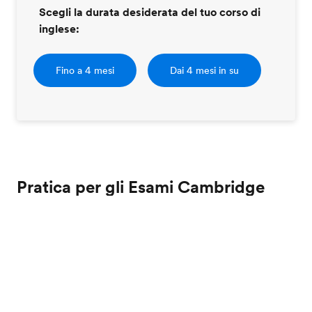
Scegli la durata desiderata del tuo corso di
inglese:
Fino a 4 mesi
Dai 4 mesi in su
Pratica per gli Esami Cambridge
English
Metti alla prova il tuo inglese
L'esame di prova Cambridge consente di familiarizzare
con i tipi di domande dell'esame e il tipo di risposte
attese. Cambridge English vende degli esami di prova,
mentre altri sono disponibili online. In alternativa,
potresti considerare di sostenere il test
Certificato di