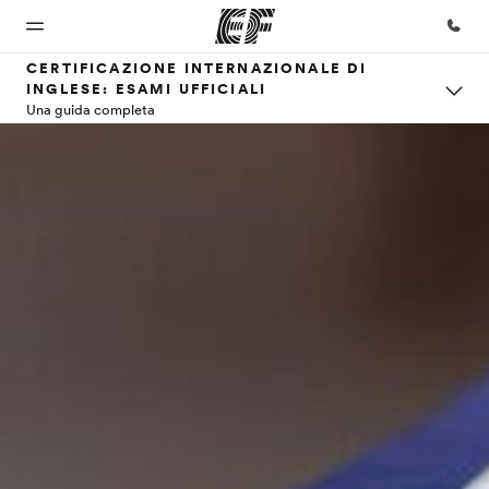
CERTIFICAZIONE INTERNAZIONALE DI
INGLESE: ESAMI UFFICIALI
Una guida completa
Homepage
Programmi
Uffici
Chi siamo
Carriera
Benvenuto alla
Vedi la nostra
Trova
La nostra
Lavora con
EF
offerta
l'ufficio
organizzazione
noi
più
vicino