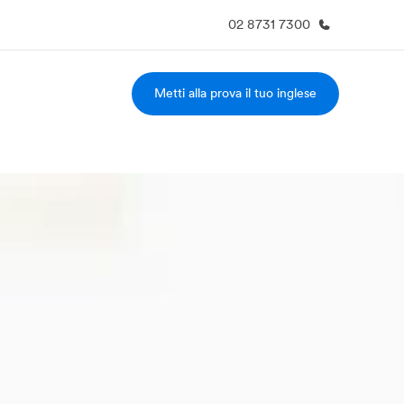
02 8731 7300
Metti alla prova il tuo inglese
i siamo
Carriera
 organizzazione
Lavora con noi