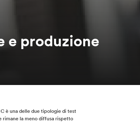
e e produzione
IC è una delle due tipologie di test
 e rimane la meno diffusa rispetto