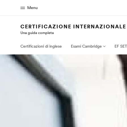
Menu
CERTIFICAZIONE INTERNAZIONALE D
Una guida completa
Homepage
Progra
Benvenuto alla EF
Vedi la nostr
Certificazioni di inglese
Esami Cambridge
EF SE