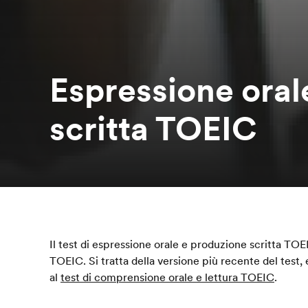
Espressione oral
scritta TOEIC
Il test di espressione orale e produzione scritta TOE
TOEIC. Si tratta della versione più recente del test,
al
test di comprensione orale e lettura TOEIC
.