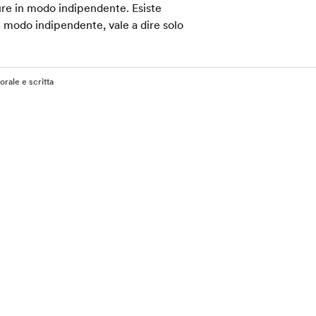
ure in modo indipendente. Esiste
in modo indipendente, vale a dire solo
rale e scritta
i più richiesti
Scopri di più
tudio
EF Blog