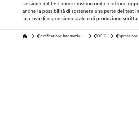
sessione del test comprensione orale e lettura, opp
anche la possibilità di sostenere una parte del test 
la prova di espressione orale o di produzione scritta.
Certificazione internazionale di Inglese: Esami Ufficiali
TOEIC
Espressione o
Home
Programmi per tutte le età
Programm
7-16 anni
Vacanze S